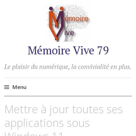
Mémoire Vive 79
Le plaisir du numérique, la convivialité en plus.
Menu
Accéder
Mettre à jour toutes ses
au
contenu
applications sous